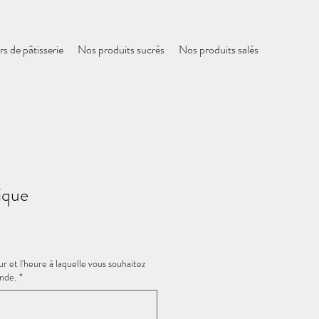
rs de pâtisserie
Nos produits sucrés
Nos produits salés
ique
our et l'heure à laquelle vous souhaitez
nde.
*