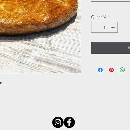
Quantité
*
A
e
.